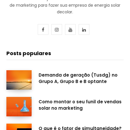
de marketing para fazer sua empresa de energia solar
decolar.
F
I
Y
L
a
n
o
i
c
s
u
n
Posts populares
e
t
T
k
b
a
u
e
Demanda de geração (Tusdg) no
Grupo A, Grupo B e B optante
o
g
b
d
o
r
e
I
Como montar o seu funil de vendas
k
a
n
solar no marketing
m
O que é o fator de simultaneidade?