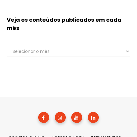
Veja os conteúdos publicados em cada
mês
Veja
Renato do Luvik
os
online
conteúdos
publicados
em
cada
mês
+55