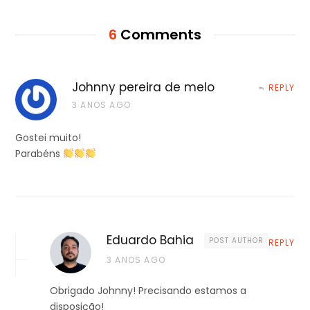
6
Comments
Johnny pereira de melo
REPLY
3 ANOS AGO
Gostei muito!
Parabéns
Eduardo Bahia
POST AUTHOR
REPLY
3 ANOS AGO
Obrigado Johnny! Precisando estamos a
disposição!