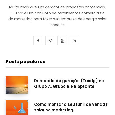
Muito mais que um gerador de propostas comerciais.
O Luvik é um conjunto de ferramentas comerciais e
de marketing para fazer sua empresa de energia solar
decolar.
F
I
Y
L
a
n
o
i
c
s
u
n
Posts populares
e
t
T
k
b
a
u
e
Demanda de geração (Tusdg) no
Grupo A, Grupo B e B optante
o
g
b
d
o
r
e
I
Como montar o seu funil de vendas
k
a
n
solar no marketing