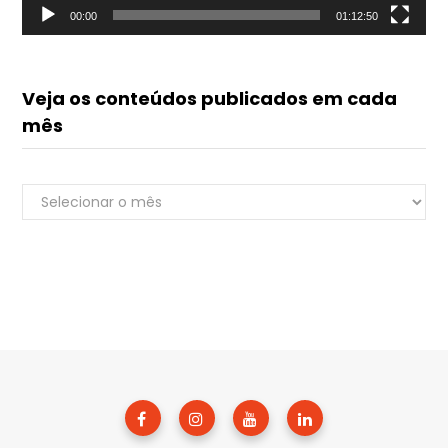
00:00
01:12:50
Veja os conteúdos publicados em cada
mês
Veja
Renato do Luvik
os
online
conteúdos
publicados
em
cada
mês