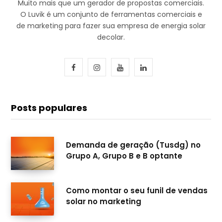
Muito mais que um gerador de propostas comerciais.
O Luvik é um conjunto de ferramentas comerciais e
de marketing para fazer sua empresa de energia solar
decolar.
F
I
Y
L
a
n
o
i
c
s
u
n
Posts populares
e
t
T
k
b
a
u
e
Demanda de geração (Tusdg) no
Grupo A, Grupo B e B optante
o
g
b
d
o
r
e
I
Como montar o seu funil de vendas
k
a
n
solar no marketing
m