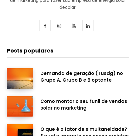
de marketing para fazer sua empresa de energia solar
decolar.
F
I
Y
L
a
n
o
i
c
s
u
n
Posts populares
e
t
T
k
b
a
u
e
Demanda de geração (Tusdg) no
Grupo A, Grupo B e B optante
o
g
b
d
o
r
e
I
Como montar o seu funil de vendas
k
a
n
solar no marketing
m
O que é o fator de simultaneidade?
E qual o impacto nos novos projetos