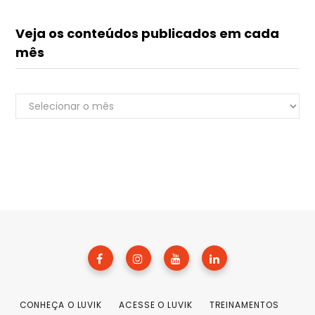
Veja os conteúdos publicados em cada
mês
Veja
Renato do Luvik
os
online
conteúdos
publicados
em
cada
mês
+55
CONHEÇA O LUVIK
ACESSE O LUVIK
TREINAMENTOS