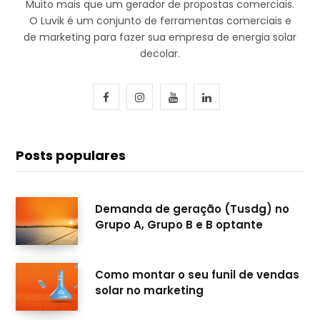
Muito mais que um gerador de propostas comerciais.
O Luvik é um conjunto de ferramentas comerciais e
de marketing para fazer sua empresa de energia solar
decolar.
F
I
Y
L
a
n
o
i
c
s
u
n
Posts populares
e
t
T
k
b
a
u
e
Demanda de geração (Tusdg) no
Grupo A, Grupo B e B optante
o
g
b
d
o
r
e
I
Como montar o seu funil de vendas
k
a
n
solar no marketing
m