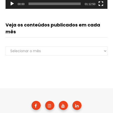
00:00
01:12:50
Veja os conteúdos publicados em cada
mês
Veja
Renato do Luvik
os
online
conteúdos
publicados
em
cada
mês