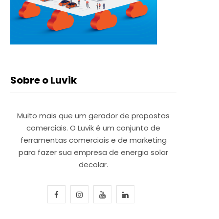
Sobre o Luvik
Muito mais que um gerador de propostas
comerciais. O Luvik é um conjunto de
ferramentas comerciais e de marketing
para fazer sua empresa de energia solar
decolar.
F
I
Y
L
a
n
o
i