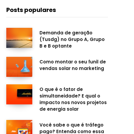
c
s
u
n
Posts populares
e
t
T
k
b
a
u
e
Demanda de geração
(Tusdg) no Grupo A, Grupo
o
g
b
d
B e B optante
o
r
e
I
Como montar o seu funil de
k
a
n
vendas solar no marketing
m
O que é o fator de
simultaneidade? E qual o
impacto nos novos projetos
de energia solar
Você sabe o que é tráfego
pago? Entenda como essa