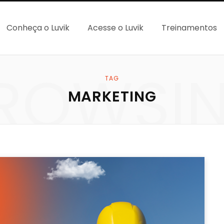
Conheça o Luvik
Acesse o Luvik
Treinamentos
ROWSI
TAG
MARKETING