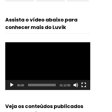
Assista o vídeo abaixo para
conhecer mais do Luvik
Tocador
de
vídeo
00:00
01:12:50
Veja os conteúdos publicados