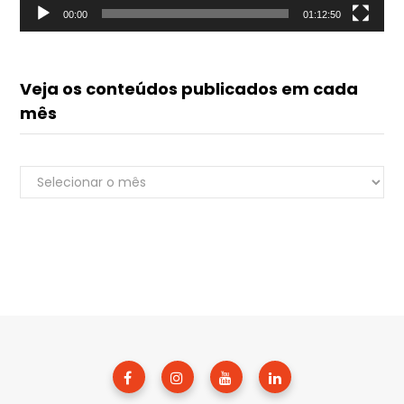
00:00
01:12:50
Veja os conteúdos publicados em cada
mês
Veja
Renato do Luvik
os
online
conteúdos
publicados
em
cada
mês