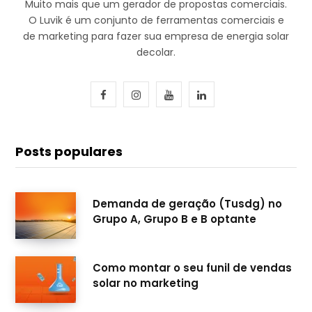
Muito mais que um gerador de propostas comerciais.
O Luvik é um conjunto de ferramentas comerciais e
de marketing para fazer sua empresa de energia solar
decolar.
F
I
Y
L
a
n
o
i
c
s
u
n
Posts populares
e
t
T
k
b
a
u
e
Demanda de geração (Tusdg) no
Grupo A, Grupo B e B optante
o
g
b
d
o
r
e
I
Como montar o seu funil de vendas
k
a
n
solar no marketing
m