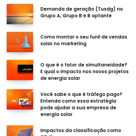
b
a
u
e
Demanda de geração (Tusdg) no
Grupo A, Grupo B e B optante
o
g
b
d
o
r
e
I
Como montar o seu funil de vendas
k
a
n
solar no marketing
m
O que é o fator de simultaneidade?
E qual o impacto nos novos projetos
de energia solar
Você sabe o que é tráfego pago?
Entenda como essa estratégia
pode ajudar a sua empresa de
energia solar
Impactos da classificação como