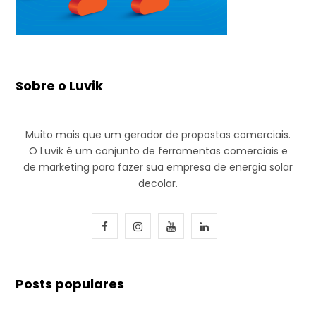
Sobre o Luvik
Muito mais que um gerador de propostas comerciais.
O Luvik é um conjunto de ferramentas comerciais e
de marketing para fazer sua empresa de energia solar
decolar.
F
I
Y
L
a
n
o
i
c
s
u
n
Posts populares
e
t
T
k