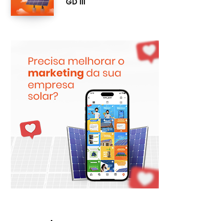
GD III