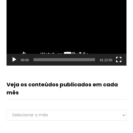
Tocador
de
vídeo
00:00
01:12:50
Veja os conteúdos publicados em cada
mês
Veja
Renato do Luvik
os
online
conteúdos