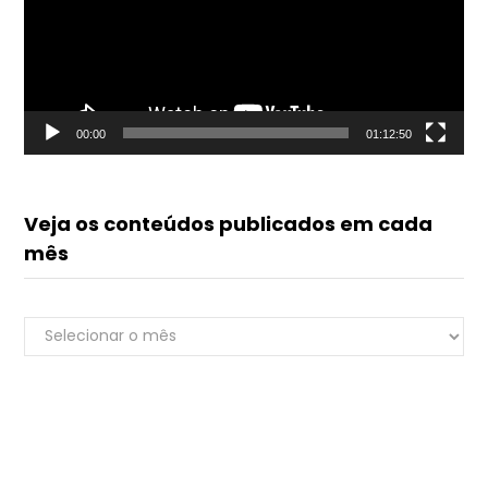
00:00
01:12:50
Veja os conteúdos publicados em cada
mês
Veja
Renato do Luvik
os
online
conteúdos
publicados
em
cada