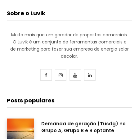
Sobre o Luvik
Muito mais que um gerador de propostas comerciais.
O Luvik é um conjunto de ferramentas comerciais e
de marketing para fazer sua empresa de energia solar
decolar.
F
I
Y
L
a
n
o
i
c
s
u
n
Posts populares
e
t
T
k
b
a
u
e
Demanda de geração (Tusdg) no
Grupo A, Grupo B e B optante
o
g
b
d