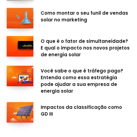
o
r
e
I
Como montar o seu funil de vendas
k
a
n
solar no marketing
m
O que é o fator de simultaneidade?
E qual o impacto nos novos projetos
de energia solar
Você sabe o que é tráfego pago?
Entenda como essa estratégia
pode ajudar a sua empresa de
energia solar
Impactos da classificação como
GD III