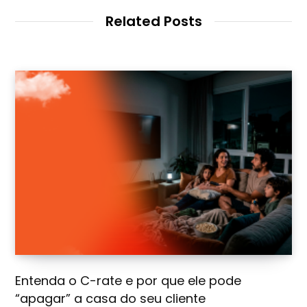
i
t
Related Posts
e
Entenda o C-rate e por que ele pode
“apagar” a casa do seu cliente