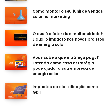
o
r
e
I
Como montar o seu funil de vendas
k
a
n
solar no marketing
m
O que é o fator de simultaneidade?
E qual o impacto nos novos projetos
de energia solar
Você sabe o que é tráfego pago?
Entenda como essa estratégia
pode ajudar a sua empresa de
energia solar
Impactos da classificação como
GD III