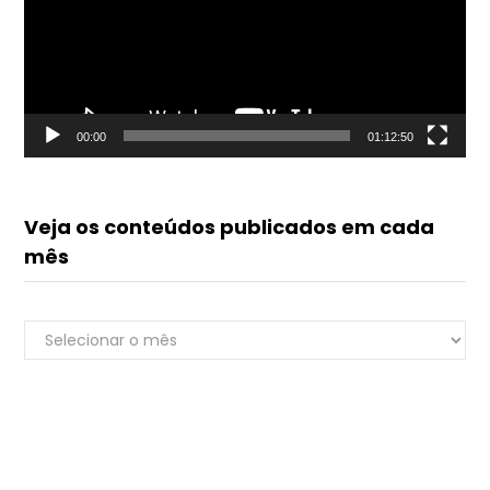
00:00
01:12:50
Veja os conteúdos publicados em cada
mês
Veja
Renato do Luvik
os
online
conteúdos
publicados
em
cada