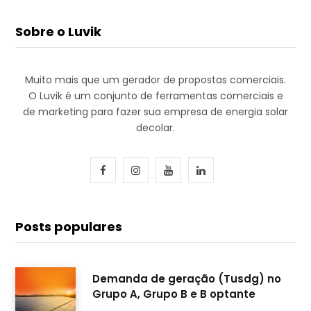
Sobre o Luvik
Muito mais que um gerador de propostas comerciais.
O Luvik é um conjunto de ferramentas comerciais e
de marketing para fazer sua empresa de energia solar
decolar.
F
I
Y
L
a
n
o
i
c
s
u
n
Posts populares
e
t
T
k
b
a
u
e
Demanda de geração (Tusdg) no
Grupo A, Grupo B e B optante
o
g
b
d