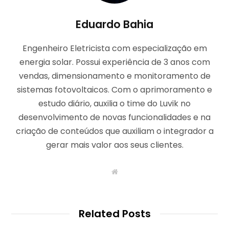
Eduardo Bahia
Engenheiro Eletricista com especialização em
energia solar. Possui experiência de 3 anos com
vendas, dimensionamento e monitoramento de
sistemas fotovoltaicos. Com o aprimoramento e
estudo diário, auxilia o time do Luvik no
desenvolvimento de novas funcionalidades e na
criação de conteúdos que auxiliam o integrador a
gerar mais valor aos seus clientes.
W
e
b
s
i
t
Related Posts
e