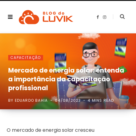
F
I
a
n
c
s
e
t
b
a
o
g
o
r
k
a
m
CAPACITAÇÃO
Mercado de energia solar: entenda
a importância da capacitação
profissional
BY
EDUARDO BAHIA
04/08/2023
4 MINS READ
O mercado de energia solar cresceu