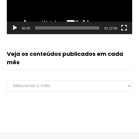
00:00
01:12:50
Veja os conteúdos publicados em cada
mês
Veja
Renato do Luvik
os
online
conteúdos
publicados
em
cada
mês