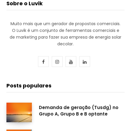
Sobre o Luvik
Muito mais que um gerador de propostas comerciais.
O Luvik é um conjunto de ferramentas comerciais e
de marketing para fazer sua empresa de energia solar
decolar.
F
I
Y
L
a
n
o
i
c
s
u
n
Posts populares
e
t
T
k
b
a
u
e
Demanda de geração (Tusdg) no
Grupo A, Grupo B e B optante
o
g
b
d
o
r
e
I