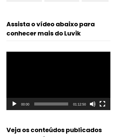
Assista o vídeo abaixo para
conhecer mais do Luvik
Tocador
de
vídeo
00:00
01:12:50
Veja os conteúdos publicados