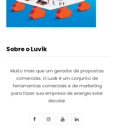
Sobre o Luvik
Muito mais que um gerador de propostas
comerciais. O Luvik é um conjunto de
ferramentas comerciais e de marketing
para fazer sua empresa de energia solar
decolar.
F
I
Y
L
a
n
o
i