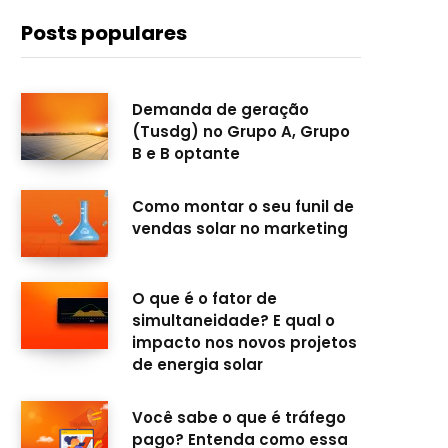
c
s
u
n
Posts populares
e
t
T
k
b
a
u
e
Demanda de geração
(Tusdg) no Grupo A, Grupo
o
g
b
d
B e B optante
o
r
e
I
Como montar o seu funil de
k
a
n
vendas solar no marketing
m
O que é o fator de
simultaneidade? E qual o
impacto nos novos projetos
de energia solar
Você sabe o que é tráfego
pago? Entenda como essa