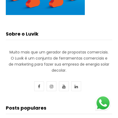
online
Sobre o Luvik
Muito mais que um gerador de propostas comerciais.
O Luvik é um conjunto de ferramentas comerciais e
+55
de marketing para fazer sua empresa de energia solar
decolar.
F
I
Y
L
INICIAR CONVERSA
a
n
o
i
c
s
u
n
Posts populares
e
t
T
k