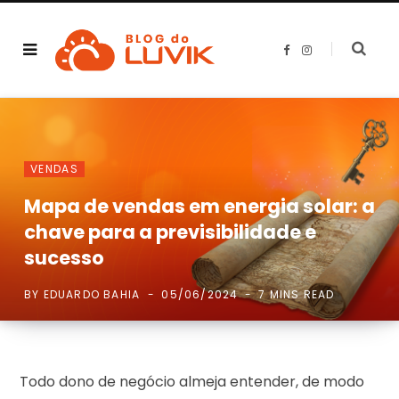
F
I
a
n
c
s
e
t
b
a
o
g
o
r
k
a
m
VENDAS
Mapa de vendas em energia solar: a
chave para a previsibilidade e
sucesso
BY
EDUARDO BAHIA
05/06/2024
7 MINS READ
Todo dono de negócio almeja entender, de modo