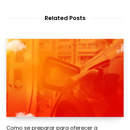
b
s
i
t
Related Posts
e
Como se preparar para oferecer a