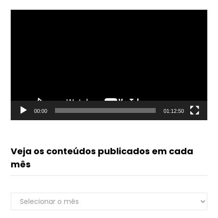
Tocador
de
vídeo
00:00
01:12:50
Veja os conteúdos publicados em cada
mês
Veja
Renato do Luvik
os