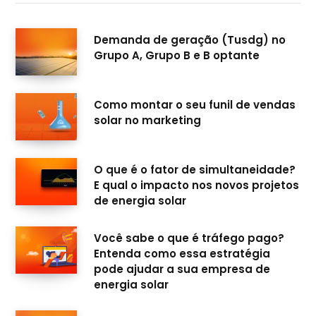
e
t
T
k
b
a
u
e
Demanda de geração (Tusdg) no
Grupo A, Grupo B e B optante
o
g
b
d
o
r
e
I
Como montar o seu funil de vendas
k
a
n
solar no marketing
m
O que é o fator de simultaneidade?
E qual o impacto nos novos projetos
de energia solar
Você sabe o que é tráfego pago?
Entenda como essa estratégia
pode ajudar a sua empresa de
energia solar