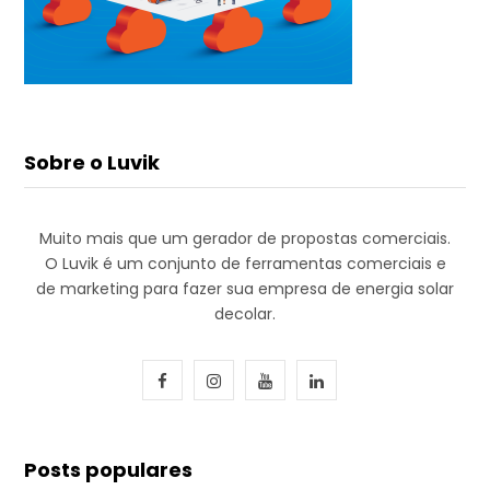
Sobre o Luvik
Muito mais que um gerador de propostas comerciais.
O Luvik é um conjunto de ferramentas comerciais e
de marketing para fazer sua empresa de energia solar
decolar.
F
I
Y
L
a
n
o
i
c
s
u
n
Posts populares