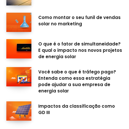
o
r
e
I
Como montar o seu funil de vendas
k
a
n
solar no marketing
m
O que é o fator de simultaneidade?
E qual o impacto nos novos projetos
de energia solar
Você sabe o que é tráfego pago?
Entenda como essa estratégia
pode ajudar a sua empresa de
energia solar
Impactos da classificação como
GD III