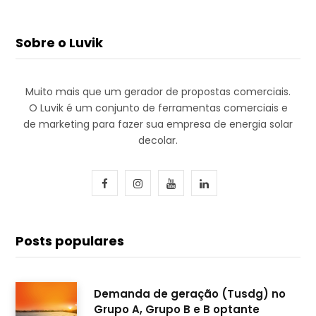
Sobre o Luvik
Muito mais que um gerador de propostas comerciais.
O Luvik é um conjunto de ferramentas comerciais e
de marketing para fazer sua empresa de energia solar
decolar.
F
I
Y
L
a
n
o
i
c
s
u
n
Posts populares
e
t
T
k
b
a
u
e
Demanda de geração (Tusdg) no
Grupo A, Grupo B e B optante
o
g
b
d