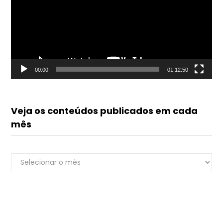
00:00
01:12:50
Veja os conteúdos publicados em cada
mês
Veja
Renato do Luvik
os
online
conteúdos
publicados
em