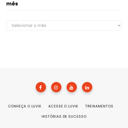
mês
Veja
Renato do Luvik
os
online
conteúdos
publicados
em
cada
mês
+55
CONHEÇA O LUVIK
ACESSE O LUVIK
TREINAMENTOS
HISTÓRIAS DE SUCESSO