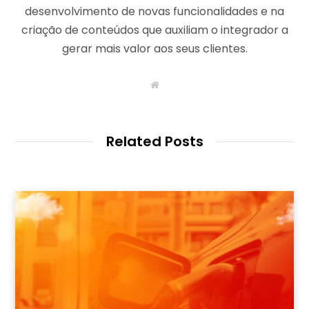
desenvolvimento de novas funcionalidades e na
criação de conteúdos que auxiliam o integrador a
gerar mais valor aos seus clientes.
W
e
b
s
i
t
Related Posts
e