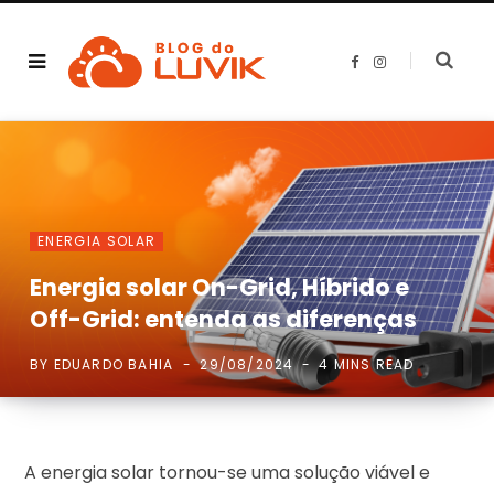
F
I
a
n
c
s
e
t
b
a
o
g
o
r
k
a
m
ENERGIA SOLAR
Energia solar On-Grid, Híbrido e
Off-Grid: entenda as diferenças
BY
EDUARDO BAHIA
29/08/2024
4 MINS READ
A energia solar tornou-se uma solução viável e