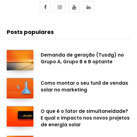
F
I
Y
L
a
n
o
i
c
s
u
n
Posts populares
e
t
T
k
b
a
u
e
Demanda de geração (Tusdg) no
Grupo A, Grupo B e B optante
o
g
b
d
o
r
e
I
Como montar o seu funil de vendas
k
a
n
solar no marketing
m
O que é o fator de simultaneidade?
E qual o impacto nos novos projetos
de energia solar